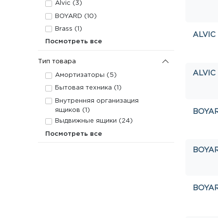
Alvic (
3
)
BOYARD (
10
)
Brass (
1
)
ALVIC
Посмотреть все
Тип товара
ALVIC
Амортизаторы (
5
)
Бытовая техника (
1
)
Внутренняя организация
ящиков (
1
)
BOYA
Выдвижные ящики (
24
)
Посмотреть все
BOYA
BOYA