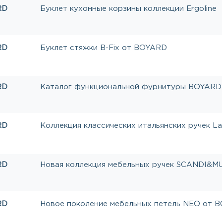
RD
Буклет кухонные корзины коллекции Ergoline
RD
Буклет стяжки B-Fix от BOYARD
RD
Каталог функциональной фурнитуры BOYARD
RD
Коллекция классических итальянских ручек La
RD
Новая коллекция мебельных ручек SCANDI&M
RD
Новое поколение мебельных петель NEO от 