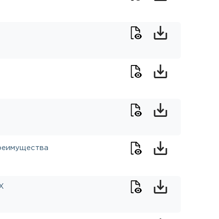
реимущества
X