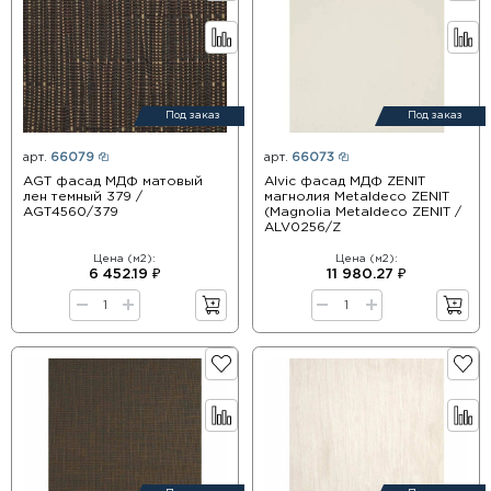
Под заказ
Под заказ
арт.
66079
арт.
66073
AGT фасад МДФ матовый
Alvic фасад МДФ ZENIT
лен темный 379 /
магнолия Metaldeco ZENIT
AGT4560/379
(Magnolia Metaldeco ZENIT /
ALV0256/Z
Цена (м2):
Цена (м2):
6 452.19 ₽
11 980.27 ₽