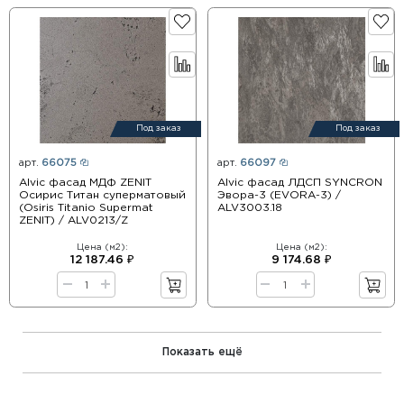
Под заказ
Под заказ
арт.
66075
арт.
66097
Alvic фасад МДФ ZENIT
Alvic фасад ЛДСП SYNCRON
Осирис Титан суперматовый
Эвора-3 (EVORA-3) /
(Osiris Titanio Supermat
ALV3003.18
ZENIT) / ALV0213/Z
Цена (м2):
Цена (м2):
12 187.46 ₽
9 174.68 ₽
Показать ещё