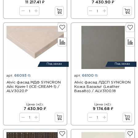
11 217.41 ₽
7 430.90 ₽
Под заказ
Под заказ
арт.
66093
арт.
66100
Alvic фасад МДФ SYNCRON
Alvic фасад ЛДСП SYNCRON
Айс Крим-1 (ICE-CREAM-1) /
Кожа Базальт (Leather
ALV3020.P
Basalto) / ALV3100.18
Цена (м2):
Цена (м2):
7 430.90 ₽
9 174.68 ₽