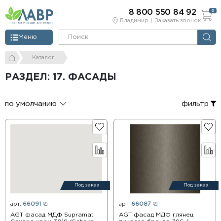
8 800 550 84 92
0
Владимир
Заказать звонок
Меню
Каталог
РАЗДЕЛ: 17. ФАСАДЫ
по умолчанию
фильтр
Под заказ
Под заказ
арт.
66091
арт.
66087
AGT фасад МДФ Supramat
AGT фасад МДФ глянец