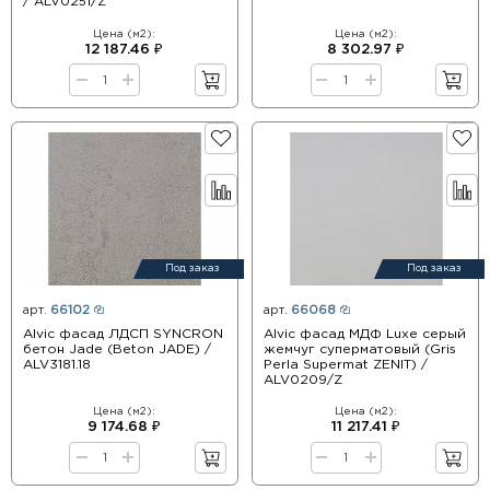
/ ALV0251/Z
Цена (м2):
Цена (м2):
12 187.46 ₽
8 302.97 ₽
Под заказ
Под заказ
арт.
66102
арт.
66068
Alvic фасад ЛДСП SYNCRON
Alvic фасад МДФ Luxe серый
бетон Jade (Beton JADE) /
жемчуг суперматовый (Gris
ALV3181.18
Perla Supermat ZENIT) /
ALV0209/Z
Цена (м2):
Цена (м2):
9 174.68 ₽
11 217.41 ₽