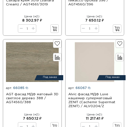
Сахара крем 3019 (Sahara
пикассо бронза 396 /
Cream) / AGT4561/3019
AGT4560/396
Цена (м2):
Цена (м2):
8 302.97 ₽
7 650.12 ₽
Под заказ
Под заказ
арт.
66085
арт.
66067
AGT фасад МДФ матовый 3D
Alvic фасад МДФ Luxe
светлое дерево 388 /
кашемир суперматовый
AGT4560/388
ZENIT (Cachemir Supermat
ZENIT) / ALV0204/Z
Цена (м2):
Цена (м2):
7 650.12 ₽
11 217.41 ₽