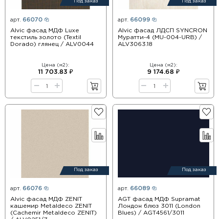
Под заказ
Под заказ
арт.
66070
арт.
66099
Alvic фасад МДФ Luxe
Alvic фасад ЛДСП SYNCRON
текстиль золото (Textil
Муратти-4 (MU-004-URB) /
Dorado) глянец / ALV0044
ALV3063.18
Цена (м2):
Цена (м2):
11 703.83 ₽
9 174.68 ₽
Под заказ
Под заказ
арт.
66076
арт.
66089
Alvic фасад МДФ ZENIT
AGT фасад МДФ Supramat
кашемир Metaldeco ZENIT
Лондон блюз 3011 (London
(Cachemir Metaldeco ZENIT)
Blues) / AGT4561/3011