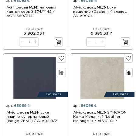
арт.
66083
арт.
66065
AGT фасад МДФ матовый
Alvic фасад МДФ Luxe
кантри серый 374/1442 /
кашемир (Cachemir) глянец
AGT4560/374
/ALV0004
Цена (м2):
Цена (м2):
6 802.03 ₽
9 389.33 ₽
Под заказ
Под заказ
арт.
66069
арт.
66096
Alvic фасад МДФ Luxe
Alvic фасад МДФ SYNCRON
индиго суперматовый
Кожа Меланж 1 (Leather
(Indigo ZENIT) / ALV0219/Z
Melange-1) / ALV3104.P
Цена (м2):
Цена (м2):