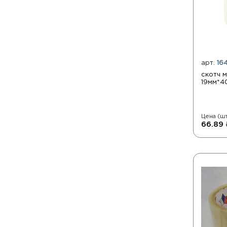
арт.
16
скотч 
19мм*4
Цена (шт
66.89 