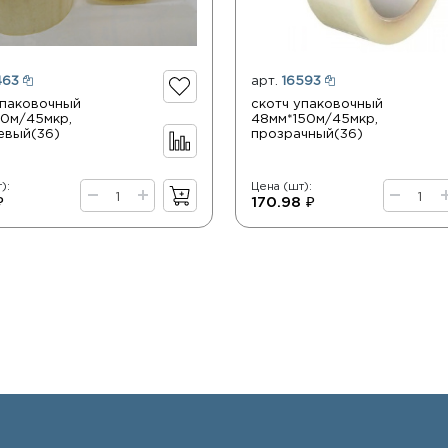
463
арт.
16593
упаковочный
скотч упаковочный
0м/45мкр,
48мм*150м/45мкр,
евый(36)
прозрачный(36)
):
Цена (шт):
₽
170.98 ₽