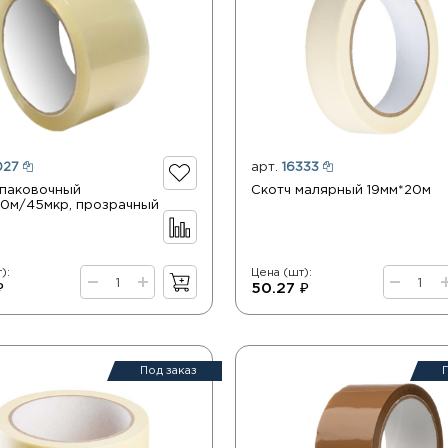
027
арт.
16333
упаковочный
Скотч малярный 19мм*20м
0м/45мкр, прозрачный
):
Цена (шт):
₽
50.27 ₽
Под заказ