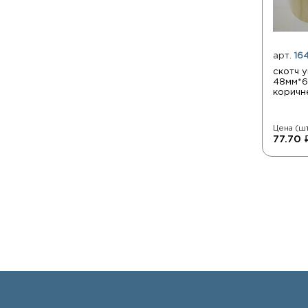
арт.
16
скотч 
48мм*6
коричн
Цена (шт
77.70 