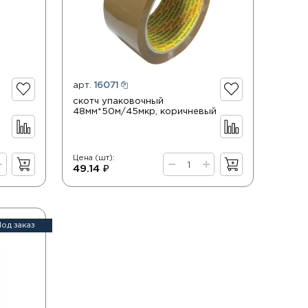
арт.
16071
скотч упаковочный
48мм*50м/45мкр, коричневый
Цена (шт):
49.14 ₽
Под заказ