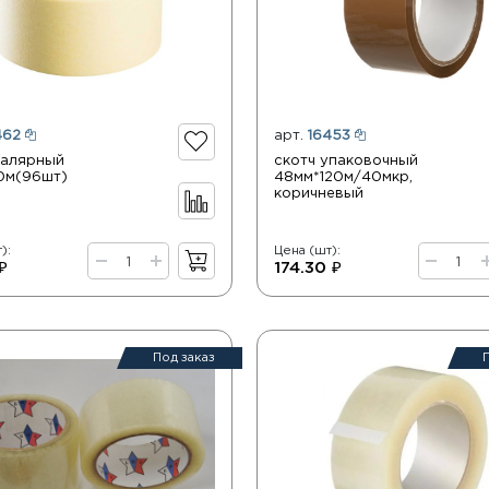
462
арт.
16453
малярный
скотч упаковочный
0м(96шт)
48мм*120м/40мкр,
коричневый
):
Цена (шт):
₽
174.30 ₽
Под заказ