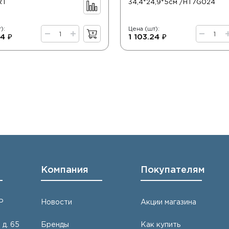
RT
34,4*24,9*5см /HT7G024
):
Цена (шт):
14 ₽
1 103.24 ₽
Компания
Покупателям
Р
Новости
Акции магазина
 д. 65
Бренды
Как купить