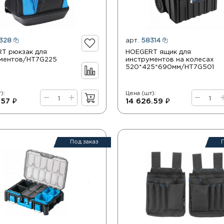
328
арт.
58314
T рюкзак для
HOEGERT ящик для
ментов/HT7G225
инструментов на колесах
520*425*690мм/HT7G501
):
Цена (шт):
.57 ₽
14 626.59 ₽
Под заказ