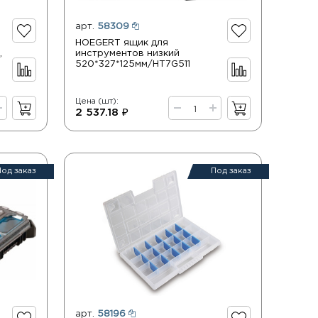
арт.
58309
HOEGERT ящик для
,
инструментов низкий
520*327*125мм/HT7G511
Цена (шт):
2 537.18 ₽
Под заказ
Под заказ
арт.
58196