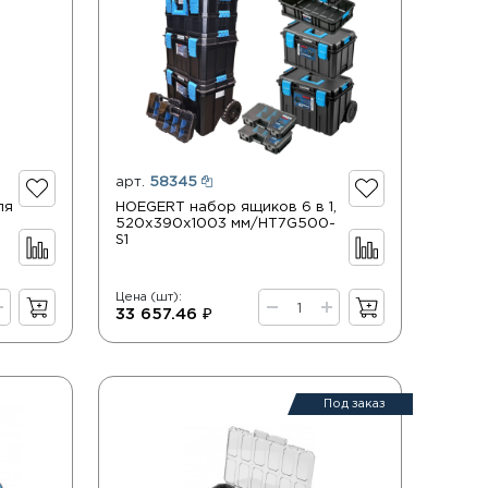
арт.
58345
ля
HOEGERT набор ящиков 6 в 1,
520х390х1003 мм/HT7G500-
S1
Цена (шт):
33 657.46 ₽
Под заказ