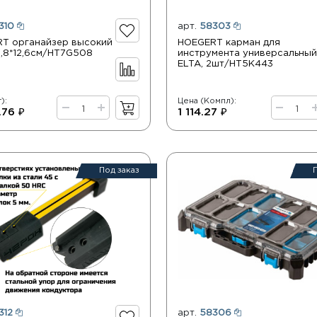
310
арт.
58303
T органайзер высокий
HOEGERT карман для
6,8*12,6см/HT7G508
инструмента универсальный
ELTA, 2шт/HT5K443
):
Цена (Компл):
.76 ₽
1 114.27 ₽
Под заказ
312
арт.
58306