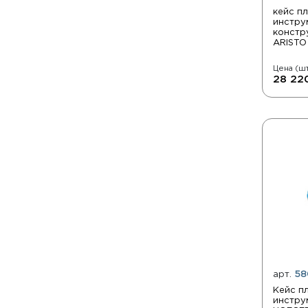
кейс п
инстру
констр
ARISTO
Цена (шт
28 22
арт.
58
Кейс п
инстру