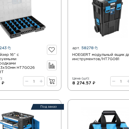
243
арт.
58278
йзер 16" с
HOEGERT модульный ящик д
руемыми
инструментов/HT7G081
родками
03x50мм HT7G026
RT
):
Цена (шт):
 ₽
8 274.57 ₽
Под заказ