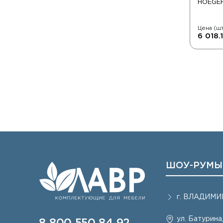
HOEGE
Цена (шт
6 018.
ШОУ-РУМЫ
г.
ВЛАДИМИ
ул. Батурина,