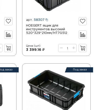
арт.
58307
HOEGERT ящик для
инструментов высокий
520*329*210мм/HT7G512
Цена (шт):
3 399.16 ₽
Под заказ
Под заказ