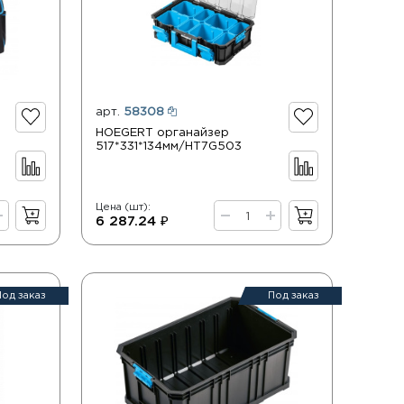
арт.
58308
HOEGERT органайзер
517*331*134мм/HT7G503
Цена (шт):
6 287.24 ₽
Под заказ
Под заказ