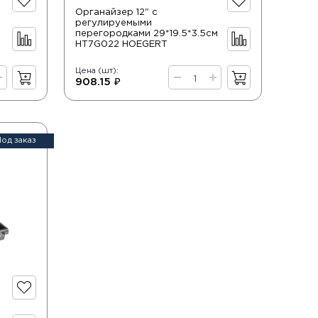
й
Органайзер 12" с
регулируемыми
перегородками 29*19.5*3.5см
HT7G022 HOEGERT
Цена (шт):
908.15 ₽
Под заказ