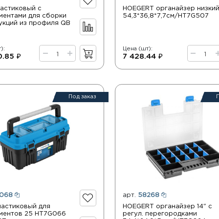
ластиковый с
HOEGERT органайзер низки
ментами для сборки
54,3*36,8*7,7см/HT7G507
укций из профиля QB
):
Цена (шт):
0.85 ₽
7 428.44 ₽
Под заказ
068
арт.
58268
ластиковый для
HOEGERT органайзер 14" с
ментов 25 HT7G066
регул. перегородками