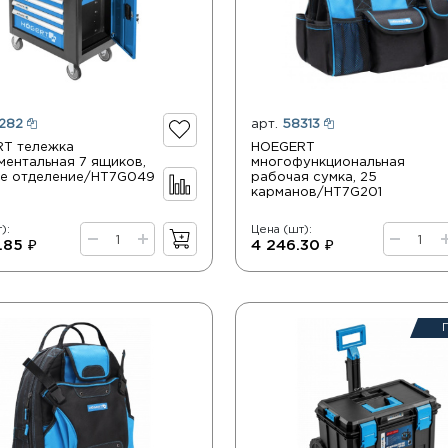
282
арт.
58313
T тележка
HOEGERT
ментальная 7 ящиков,
многофункциональная
е отделение/HT7G049
рабочая сумка, 25
карманов/HT7G201
):
Цена (шт):
.85 ₽
4 246.30 ₽