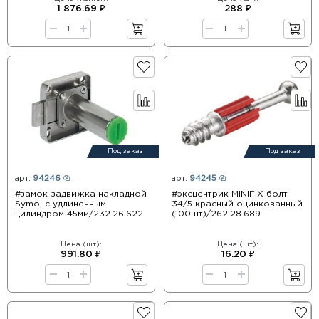
1 876.69 ₽
288 ₽
Под заказ
Под заказ
арт.
94246
арт.
94245
#замок-задвижка накладной
#эксцентрик MINIFIX болт
Symo, с удлиненным
34/5 красный оцинкованный
цилиндром 45мм/232.26.622
(100шт)/262.28.689
Цена (шт):
Цена (шт):
991.80 ₽
16.20 ₽