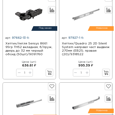
Под заказ
Новинка
арт.
97662-13
арт.
97927-1
Хеттих/петля Sensys 8661
Хеттих/Quadro 25 2D Silent
95гр TН52 вкладная, б/пруж,
System направл част выдвиж
дверь до 32 мм черный
270мм (EB21), правая
обсид (50шт)/9091760
(20)/9318522
Цена (шт):
Цена (шт):
636.61 ₽
995.39 ₽
Новинка