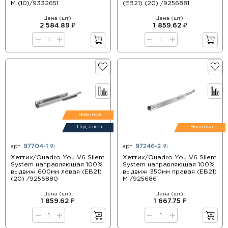
M (10)/9332651
(ЕВ21) (20) /9256881
Цена (шт):
Цена (шт):
2 584.89 ₽
1 859.62 ₽
Новинка
Под заказ
Новинка
арт.
97704-1
арт.
97246-2
Хеттих/Quadro You V6 Silent
Хеттих/Quadro You V6 Silent
System направляющая 100%
System направляющая 100%
выдвиж 600мм левая (ЕВ21)
выдвиж 350мм правая (ЕВ21)
(20) /9256880
М /9256861
Цена (шт):
Цена (шт):
1 859.62 ₽
1 667.75 ₽