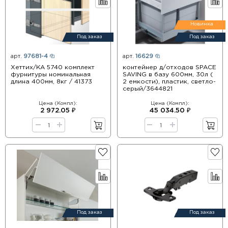
Новинка
Под заказ
Под заказ
арт.
97681-4
арт.
16629
Хеттих/КА 5740 комплект
контейнер д/отходов SPACE
фурнитуры номинальная
SAVING в базу 600мм, 30л (
длина 400мм, 8кг / 41373
2 емкости), пластик, светло-
серый/3644821
Цена (Компл):
Цена (Компл):
2 972.05 ₽
45 034.50 ₽
Под заказ
Под заказ