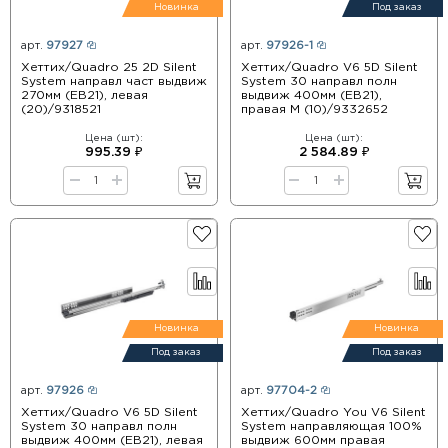
Новинка
Под заказ
арт.
97927
арт.
97926-1
Хеттих/Quadro 25 2D Silent
Хеттих/Quadro V6 5D Silent
System направл част выдвиж
System 30 направл полн
270мм (EB21), левая
выдвиж 400мм (EB21),
(20)/9318521
правая M (10)/9332652
Цена (шт):
Цена (шт):
995.39 ₽
2 584.89 ₽
Новинка
Новинка
Под заказ
Под заказ
арт.
97926
арт.
97704-2
Хеттих/Quadro V6 5D Silent
Хеттих/Quadro You V6 Silent
System 30 направл полн
System направляющая 100%
выдвиж 400мм (EB21), левая
выдвиж 600мм правая