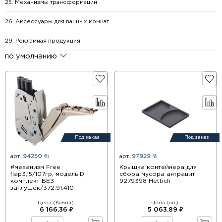
25. Механизмы трансформации
26. Аксессуары для ванных комнат
29. Рекламная продукция
по умолчанию
Под заказ
Под заказ
арт.
94250
арт.
97929
#механизм Free
Крышка контейнера для
flap3,15/107гр, модель D,
сбора мусора антрацит
комплект БЕЗ
9279398 Hettich
заглушек/372.91.410
Цена (Компл):
Цена (шт):
6 166.36 ₽
5 063.89 ₽