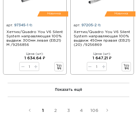
Новинка
Новинка
арт.
97345-1
арт.
97205-2
Хеттих/Quadro You V6 Silent
Хеттих/Quadro You V6 Silent
System направляющая 100%
System направляющая 100%
выдвиж 300мм левая (ЕВ21)
выдвиж 450мм правая (ЕВ21)
М /9256856
(20) /9256869
Цена (шт):
Цена (шт):
1 634.64 ₽
1 647.21 ₽
Показать ещё
1
2
3
4
106