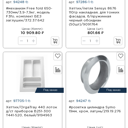
арт.
94248
арт.
97286-1
#механизм Free fold 650-
Хеттих/петля Sensys 8676
730мм/3,9-7,9кг, модель
110гр накладная, для тонких
F3fo, комплект БЕЗ
фасадов, б/пружинная
заглушек/372.37.642
черный обсидиан
(50шт)/9091764
Цена (Компл):
Цена (шт):
10 909.80 ₽
801.66 ₽
Под заказ
Под заказ
арт.
97705-1
арт.
94247
Хеттих/OrgaTray 440 лоток
#розетка цилиндра Symo
д/ст приборов B251-300
19мм, хром, латунь/219.19.276
T441-520, белый/9194963
Цена (Компл):
Цена (шт):