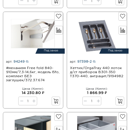
Под заказ
Под заказ
арт.
94249
арт.
97398-2
#механизм Free fold 840-
Хеттих/OrgaTray 440 лоток
910мм/7,3-14,6кг, модель I5fo,
д/ст приборов B301-350
комплект БЕЗ
T370-440, антрацит/9194982
заглушек/372.37.674
Цена (Компл):
Цена (Компл):
14 230.80 ₽
1 866.99 ₽