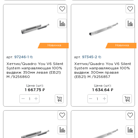
Новинка
Новинка
арт.
97246-1
арт.
97345-2
Хеттих/Quadro You V6 Silent
Хеттих/Quadro You V6 Silent
System направляющая 100%
System направляющая 100%
выдвиж 350мм левая (ЕВ21)
выдвиж 300мм правая
М /9256860
(ЕВ21) М /9256857
Цена (шт):
Цена (шт):
1 667.75 ₽
1 634.64 ₽