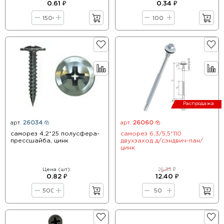
0.61 ₽
0.34 ₽
Распродажа
арт.
26034
арт.
26060
саморез 4,2*25 полусфера-
саморез 6,3/5,5*110
прессшайба, цинк
двухзаход д/сэндвич-пан/
цинк
Цена (шт):
26.33 ₽
0.82 ₽
12.40 ₽