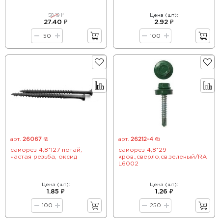
58.19 ₽
Цена (шт):
27.40 ₽
2.92 ₽
арт.
26067
арт.
26212-4
саморез 4,8*127 потай,
саморез 4,8*29
частая резьба, оксид
кров.,сверло,св.зеленый/RA
L6002
Цена (шт):
Цена (шт):
1.85 ₽
1.26 ₽