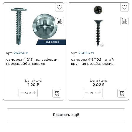
Под заказ
арт.
26324
арт.
26056
саморез 4,2*51 полусфера-
саморез 4,8*102 потай,
прессшайба, сверло
крупная резьба, оксид
Цена (шт):
Цена (шт):
1.20 ₽
2.02 ₽
Показать ещё