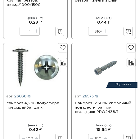
крупная резьба,
резьба , желтый цинк
оксид/1000/1500
Цена (шт):
Цена (шт):
0.29 ₽
0.44 ₽
Под заказ
арт.
26038
арт.
26575
саморез 4,2*16 полусфера-
Саморез 6*30мм сборочный
прессшайба, цинк
под шестигранник
сталь,цинк PRO2438/1
Цена (шт):
Цена (шт):
0.42 ₽
15.64 ₽