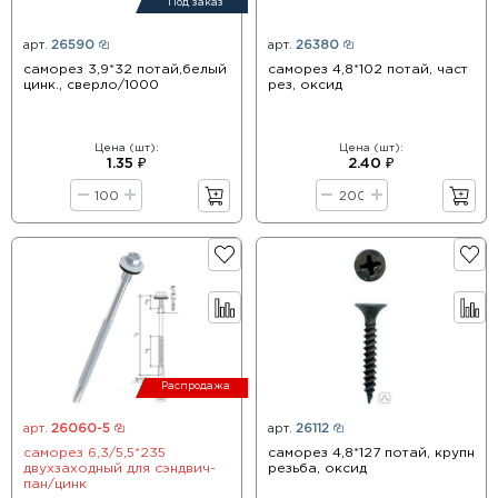
Под заказ
арт.
26590
арт.
26380
саморез 3,9*32 потай,белый
саморез 4,8*102 потай, част
цинк., сверло/1000
рез, оксид
Цена (шт):
Цена (шт):
1.35 ₽
2.40 ₽
Распродажа
арт.
26060-5
арт.
26112
саморез 6,3/5,5*235
саморез 4,8*127 потай, крупн
двухзаходный для сэндвич-
резьба, оксид
пан/цинк