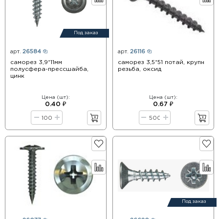
Под заказ
арт.
26584
арт.
26116
саморез 3,9*11мм
саморез 3,5*51 потай, крупн
полусфера-прессшайба,
резьба, оксид
цинк
Цена (шт):
Цена (шт):
0.40 ₽
0.67 ₽
Под заказ