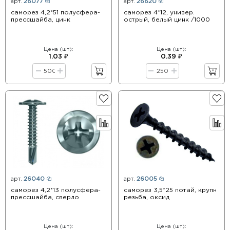
арт.
26077
арт.
26620
саморез 4,2*51 полусфера-
саморез 4*12, универ.
прессшайба, цинк
острый, белый цинк /1000
Цена (шт):
Цена (шт):
1.03 ₽
0.39 ₽
арт.
26040
арт.
26005
саморез 4,2*13 полусфера-
саморез 3,5*25 потай, крупн
прессшайба, сверло
резьба, оксид
Цена (шт):
Цена (шт):