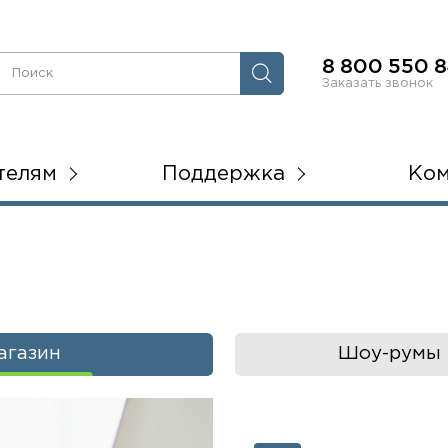
8 800 550 8
Заказать звонок
телям
Поддержка
Ко
агазин
Шоу-румы 