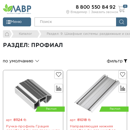
8 800 550 84 92
0
Владимир
Заказать звонок
Меню
Каталог
Раздел: 9. Шкафные системы: раздвижные и ск
РАЗДЕЛ: ПРОФИАЛ
по умолчанию
фильтр
Распил
Распил
арт.
81124
арт.
81018
Ручка-профиль Грация
Направляющая нижняя