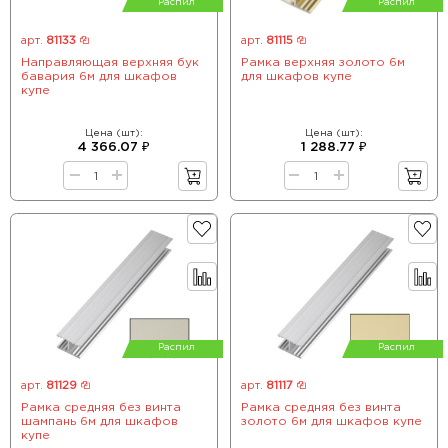
Распил
Распил
арт.
81133
арт.
81115
Направляющая верхняя бук
Рамка верхняя золото 6м
бавария 6м для шкафов
для шкафов купе
купе
Цена (шт):
Цена (шт):
4 366.07 ₽
1 288.77 ₽
Распил
Распил
арт.
81129
арт.
81117
Рамка средняя без винта
Рамка средняя без винта
шампань 6м для шкафов
золото 6м для шкафов купе
купе