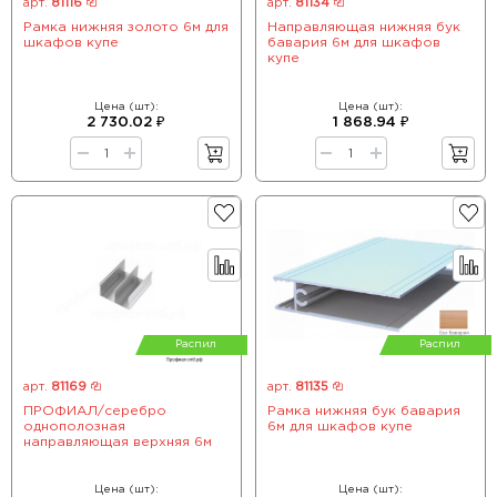
арт.
81116
арт.
81134
Рамка нижняя золото 6м для
Направляющая нижняя бук
шкафов купе
бавария 6м для шкафов
купе
Цена (шт):
Цена (шт):
2 730.02 ₽
1 868.94 ₽
Распил
Распил
арт.
81169
арт.
81135
ПРОФИАЛ/серебро
Рамка нижняя бук бавария
однополозная
6м для шкафов купе
направляющая верхняя 6м
Цена (шт):
Цена (шт):