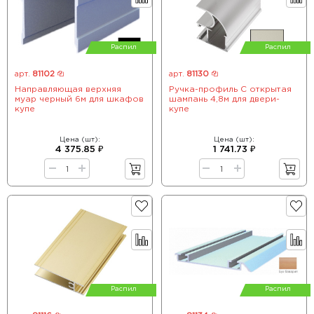
Распил
Распил
арт.
81102
арт.
81130
Направляющая верхняя
Ручка-профиль С открытая
муар черный 6м для шкафов
шампань 4,8м для двери-
купе
купе
Цена (шт):
Цена (шт):
4 375.85 ₽
1 741.73 ₽
Распил
Распил