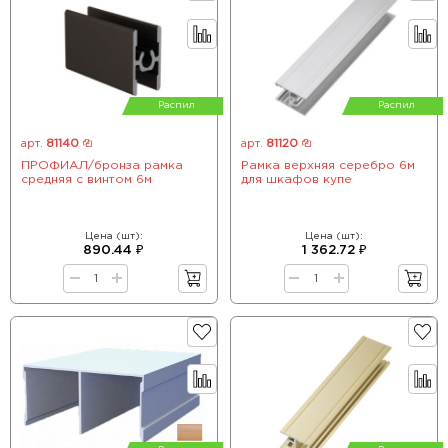
Распил
Распил
арт.
81140
арт.
81120
ПРОФИАЛ/бронза рамка
Рамка верхняя серебро 6м
средняя с винтом 6м
для шкафов купе
Цена (шт):
Цена (шт):
890.44 ₽
1 362.72 ₽