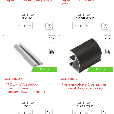
серебро 5,5м для двери-купе
серебро 6м для шкафов
купе
Цена (шт):
Цена (шт):
2 040 ₽
1 468.80 ₽
Распил
Распил
арт.
81170
арт.
81113
ПРОФИАЛ/серебро
Ручка-профиль С открытая
однополозная
бронза 4,8м для двери-купе
направляющая нижняя 6м
Цена (шт):
Цена (шт):
765 ₽
1 741.73 ₽