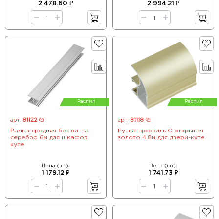
2 478.60 ₽
2 994.21 ₽
Распил
Распил
арт.
81122
арт.
81118
Рамка средняя без винта
Ручка-профиль С открытая
серебро 6м для шкафов
золото 4,8м для двери-купе
купе
Цена (шт):
Цена (шт):
1 179.12 ₽
1 741.73 ₽