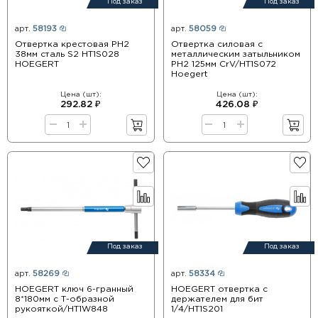
Под заказ
Под заказ
арт.
58193
арт.
58059
Отвертка крестовая PH2
Отвертка силовая с
38мм сталь S2 HT1S028
металлическим затыльником
HOEGERT
PH2 125мм CrV/HT1S072
Hoegert
Цена (шт):
Цена (шт):
292.82 ₽
426.08 ₽
Под заказ
Под заказ
арт.
58269
арт.
58334
HOEGERT ключ 6-гранный
HOEGERT отвертка с
8*180мм с Т-образной
держателем для бит
рукояткой/HT1W848
1/4/HT1S201