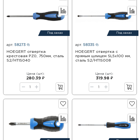
Под заказ
Под заказ
арт.
58273
арт.
58335
HOEGERT отвертка
HOEGERT отвертка с
крестовая PZ0, 750мм, сталь
прямым шлицем SL5x100 мм,
S2/HT1S040
сталь S2/HT1S008
Цена (шт):
Цена (шт):
280.39 ₽
319.98 ₽