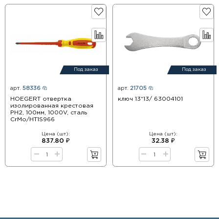
Под заказ
Под заказ
арт.
58336
арт.
21705
HOEGERT отвертка
ключ 13*13/ 63004101
изолированная крестовая
PH2, 100мм, 1000V, сталь
CrMo/HT1S966
Цена (шт):
Цена (шт):
837.80 ₽
32.38 ₽