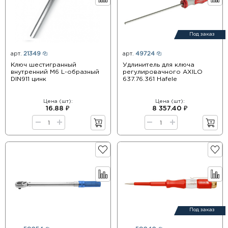
Под заказ
арт.
21349
арт.
49724
Ключ шестигранный
Удлинитель для ключа
внутренний М6 L-образный
регулировачного AXILO
DIN911 цинк
637.76.361 Hafele
Цена (шт):
Цена (шт):
16.88 ₽
8 357.40 ₽
Под заказ