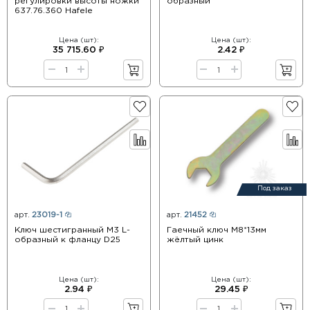
регулировки высоты ножки
образный
637.76.360 Hafele
Цена (шт):
Цена (шт):
35 715.60 ₽
2.42 ₽
Под заказ
арт.
23019-1
арт.
21452
Ключ шестигранный М3 L-
Гаечный ключ М8*13мм
образный к фланцу D25
жёлтый цинк
Цена (шт):
Цена (шт):
2.94 ₽
29.45 ₽