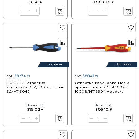
19.68 ₽
1 589.79 ₽
Под заказ
Под заказ
арт.
58274
арт.
58041
HOEGERT отвертка
Отвертка изолированная с
крестовая PZ2, 100 мм, сталь
прямым шлицем SL4 100мм
S2/HT1S042
1000В/HT1S904 Hoegert
Цена (шт):
Цена (шт):
315.02 ₽
305.10 ₽