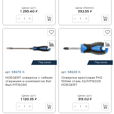
Цена (шт):
Цена (Компл):
1 295.40 ₽
392.55 ₽
Под заказ
Под заказ
арт.
58276
арт.
58229
HOEGERT отвертка с гибким
Отвертка крестовая PH2
стержнем и комплектом бит
100мм сталь S2/HT1S029
8шт/HT1S090
HOEGERT
Цена (шт):
Цена (шт):
1 120.35 ₽
315.02 ₽