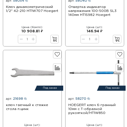
арт.
58054
арт.
58040
Ключ динамометрический
Отвертка индикатор
1/2" 42-210 HT1W707 Hoegert
напряжения 100-500В SL3
140мм HT1S982 Hoegert
Цена (Компл):
Цена (шт):
10 908.81 ₽
146.94 ₽
Под заказ
Под заказ
арт.
21698
арт.
58270
ключ гаечный к стяжке
HOEGERT ключ 6-гранный
стола п.цинк
10мм с Т-образной
рукояткой/HT1W850
Цена (шт):
Цена (шт):