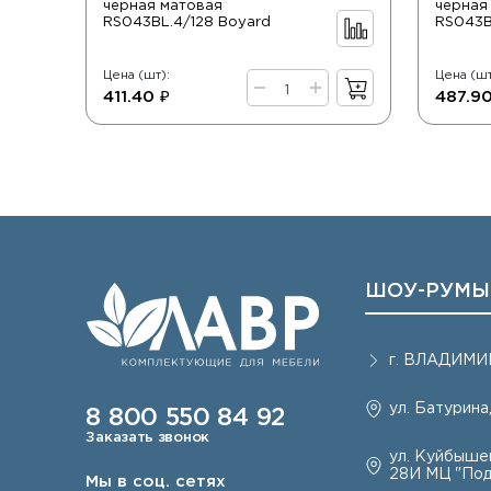
черная матовая
черная
RS043BL.4/128 Boyard
RS043B
Цена (шт):
Цена (шт
411.40 ₽
487.90
ШОУ-РУМЫ
г.
ВЛАДИМИ
ул. Батурина,
8 800 550 84 92
Заказать звонок
ул. Куйбышев
28И МЦ "Под
Мы в соц. сетях