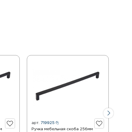
арт.
719925
арт.
м
Ручка мебельная скоба 256мм
Ручка