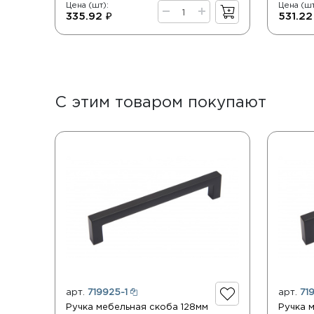
Цена (шт):
Цена (шт
335.92 ₽
531.22
С этим товаром покупают
арт.
719925-1
арт.
71
Ручка мебельная скоба 128мм
Ручка 