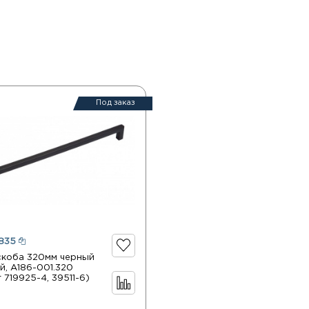
Под заказ
835
скоба 320мм черный
й, А186-001.320
 719925-4, 39511-6)