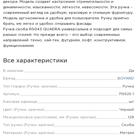
декора. Модель создает настроение стремительности и
динамичности, изысканности, лёгкости, невесомости. Эта ручка –
современный взгляд на удобную, красивую и стильную фурнитуру.
Модель эргономична и удобна для пользователя. Ручку приятно
брать, ею легко и удобно открывать фасады.
Ручка-скоба RS043 QUADRA универсальна и подходит для самых
разных стилей. Но прежде всего – это выбор современных
направлений: техно, хай-тек, футуризм, лофт, конструктивизм,
функционализм.
Все характеристики
В наличии
Да
Бренд
BOYARD
Тип товара (Ручки, крючки)
Ручка
Артикул
719925-1
Базовая единица
шт
Цвет (Ручки, крючки)
Черный
Межцентровое расстояние, мм (Ручки, крючки)
128
Тип ручки (Ручки, крючки)
Скоба
Материал (Ручки, крючки)
Металл