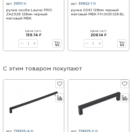
арт.
39511
арт.
39822-1
ручка скоба Laurus PRO
ручка 0061 128мм черный
ZA2328 128мм черный
матовый MBK FH.0061.128.BL
матовый MBK
Цена (шт):
Цена (шт):
159.74 ₽
206.14 ₽
С этим товаром покупают
арт.
719925-4
арт.
719925-2