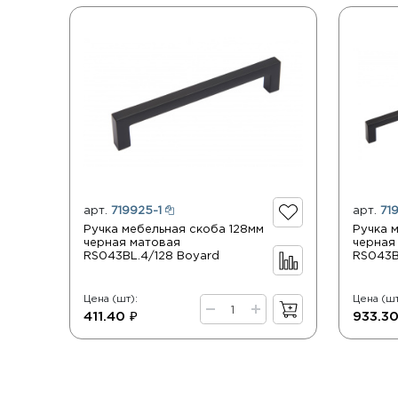
арт.
719925-1
арт.
71
Ручка мебельная скоба 128мм
Ручка 
черная матовая
черная
RS043BL.4/128 Boyard
RS043B
Цена (шт):
Цена (шт
411.40 ₽
933.30