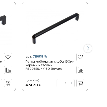
арт.
719918
арт.
мм
Ручка мебельная скоба 160мм
Ручка
черный матовый
черн
RS296BL.4/160 Boyard
RS043
Цена (шт):
Цена (
474.30 ₽
569.