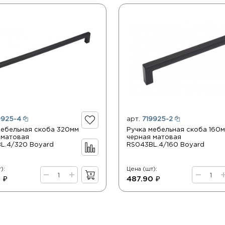
9925-4
арт.
719925-2
мебельная скоба 320мм
Ручка мебельная скоба 160
 матовая
черная матовая
L.4/320 Boyard
RS043BL.4/160 Boyard
):
Цена (шт):
 ₽
487.90 ₽