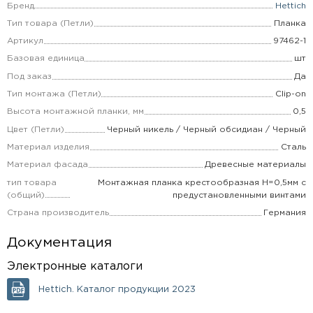
Бренд
Hettich
Тип товара (Петли)
Планка
Артикул
97462-1
Базовая единица
шт
Под заказ
Да
Тип монтажа (Петли)
Clip-on
Высота монтажной планки, мм
0,5
Цвет (Петли)
Черный никель / Черный обсидиан / Черный
Материал изделия
Сталь
Материал фасада
Древесные материалы
тип товара
Монтажная планка крестообразная H=0,5мм с
(общий)
предустановленными винтами
Страна производитель
Германия
Документация
Электронные каталоги
Hettich. Каталог продукции 2023