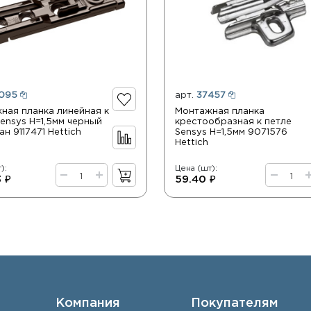
095
арт.
37457
ная планка линейная к
Монтажная планка
Sensys Н=1,5мм черный
крестообразная к петле
н 9117471 Hettich
Sensys Н=1,5мм 9071576
Hettich
):
Цена (шт):
 ₽
59.40 ₽
Компания
Покупателям