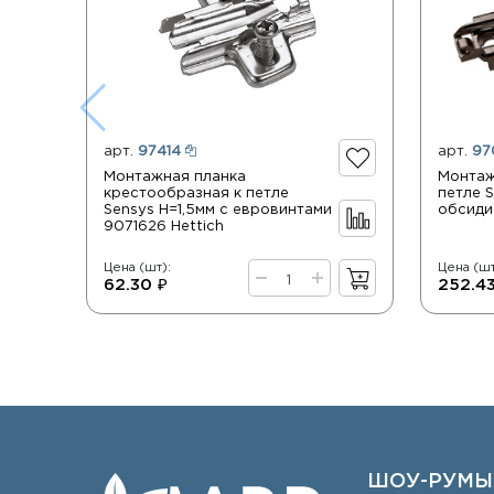
арт.
97414
арт.
97
Монтажная планка
Монтаж
крестообразная к петле
петле 
Sensys Н=1,5мм с евровинтами
обсидиа
9071626 Hettich
Цена (шт):
Цена (шт
62.30 ₽
252.43
ШОУ-РУМЫ