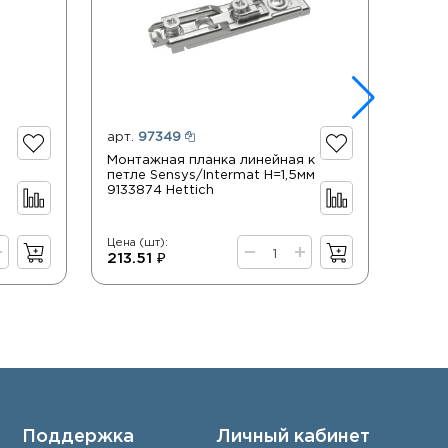
арт.
97349
арт.
Монтажная планка линейная к
Монт
петле Sensys/Intermat Н=1,5мм
крест
9133874 Hettich
Sensy
черн
Hetti
Цена (шт):
Цена (
213.51 ₽
74.7
Поддержка
Личный кабинет