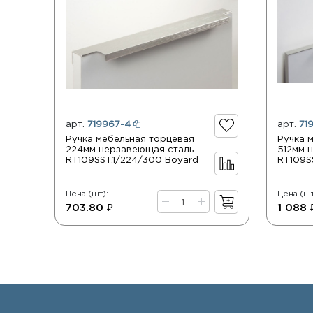
арт.
719967-4
арт.
71
Ручка мебельная торцевая
Ручка 
224мм нерзавеющая сталь
512мм 
RT109SST.1/224/300 Boyard
RT109S
Цена (шт):
Цена (шт
703.80 ₽
1 088 