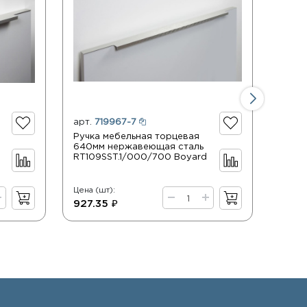
арт.
719967-7
арт.
Ручка мебельная торцевая
Ручка
640мм нержавеющая сталь
448м
RT109SST.1/000/700 Boyard
RT10
Цена (шт):
Цена (
927.35 ₽
946.