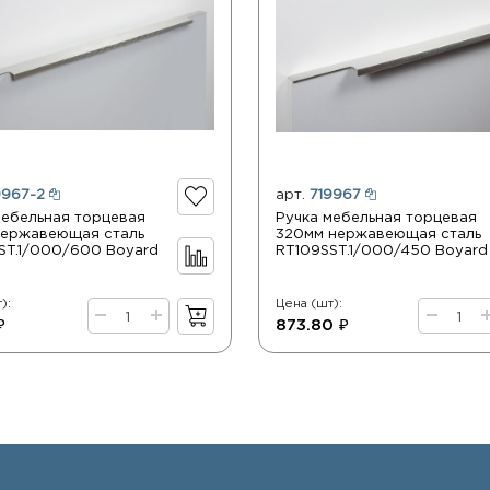
9967-2
арт.
719967
мебельная торцевая
Ручка мебельная торцевая
нержавеющая сталь
320мм нержавеющая сталь
ST.1/000/600 Boyard
RT109SST.1/000/450 Boyard
):
Цена (шт):
₽
873.80 ₽