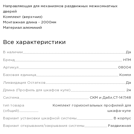
Направляющая для механизмов раздвижных межкомнатных
дверей
Комплект (верх+низ)
Монтажная длина - 2000мм
Материал:алюминий
Все характеристики
В наличии
Да
Бренд
НТМ
Артикул
08004
Базовая единица
Компл
Ликвидация Остатков
Да
Длина (Профиль для шкафов купе)
2м
Система
СКМ и Дабл,CT-147,148
тип товара
Комплект горизонтальных профилей для
(общий)
шкафа-купе
Вариант установки шкафной системы
В корпус
Вариант открывания/закрывания системы
Раздвижная