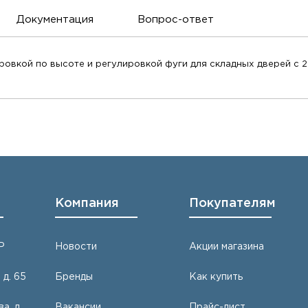
Документация
Вопрос-ответ
ировкой по высоте и регулировкой фуги для складных дверей с 
Компания
Покупателям
Р
Новости
Акции магазина
 д. 65
Бренды
Как купить
а, д.
Вакансии
Прайс-лист