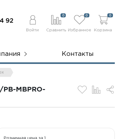
0
0
0
4 92
Войти
Сравнить
Избранное
Корзина
мпания
Контакты
ox
/PB-MBPRO-
Розничная цена за 1