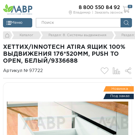
8 800 550 84 92
0
Владимир
Заказать звонок
Меню
Каталог
Раздел: 8. Системы выдвижения
Раздел
ХЕТТИХ/INNOTECH ATIRA ЯЩИК 100%
ВЫДВИЖЕНИЯ 176*520ММ, PUSH TO
OPEN, БЕЛЫЙ/9336688
Артикул № 97722
Новинка
Под заказ