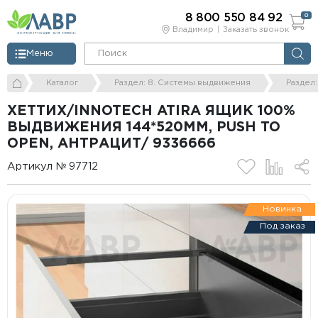
8 800 550 84 92
0
Владимир
Заказать звонок
Меню
Каталог
Раздел: 8. Системы выдвижения
Раздел
ХЕТТИХ/INNOTECH ATIRA ЯЩИК 100%
ВЫДВИЖЕНИЯ 144*520ММ, PUSH TO
OPEN, АНТРАЦИТ/ 9336666
Артикул № 97712
Новинка
Под заказ