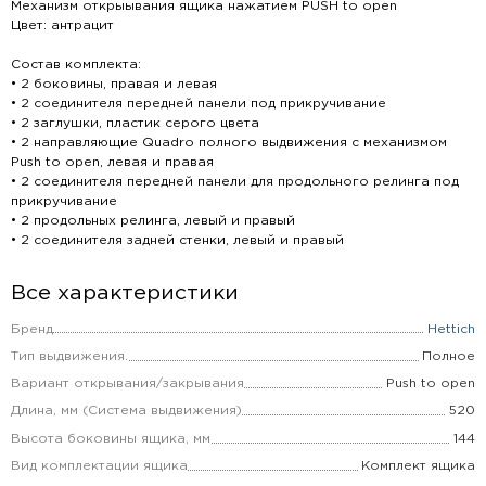
Механизм открыывания ящика нажатием PUSH to open
Цвет: антрацит
Состав комплекта:
• 2 боковины, правая и левая
• 2 соединителя передней панели под прикручивание
• 2 заглушки, пластик серого цвета
• 2 направляющие Quadro полного выдвижения с механизмом
Push to open, левая и правая
• 2 соединителя передней панели для продольного релинга под
прикручивание
• 2 продольных релинга, левый и правый
• 2 соединителя задней стенки, левый и правый
Все характеристики
Бренд
Hettich
Тип выдвижения.
Полное
Вариант открывания/закрывания
Push to open
Длина, мм (Система выдвижения)
520
Высота боковины ящика, мм
144
Вид комплектации ящика
Комплект ящика