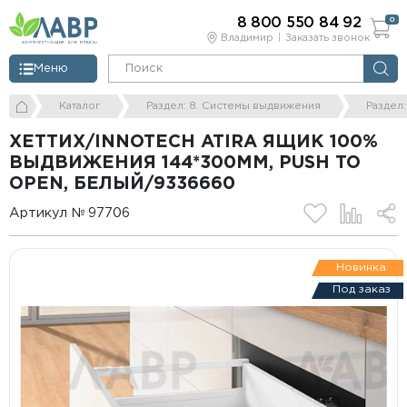
8 800 550 84 92
0
Владимир
Заказать звонок
Меню
Каталог
Раздел: 8. Системы выдвижения
Раздел
ХЕТТИХ/INNOTECH ATIRA ЯЩИК 100%
ВЫДВИЖЕНИЯ 144*300ММ, PUSH TO
OPEN, БЕЛЫЙ/9336660
Артикул № 97706
Новинка
Под заказ