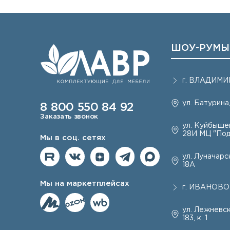
ШОУ-РУМЫ
г.
ВЛАДИМИ
ул. Батурина,
8 800 550 84 92
Заказать звонок
ул. Куйбышев
28И МЦ "Под
Мы в соц. сетях
ул. Луначарск
18А
Мы на маркетплейсах
г.
ИВАНОВО
ул. Лежневск
183, к. 1