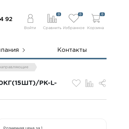
0
0
0
4 92
Войти
Сравнить
Избранное
Корзина
мпания
Контакты
 направляющие
Г(15ШТ)/PK-L-
Розничная цена за 1