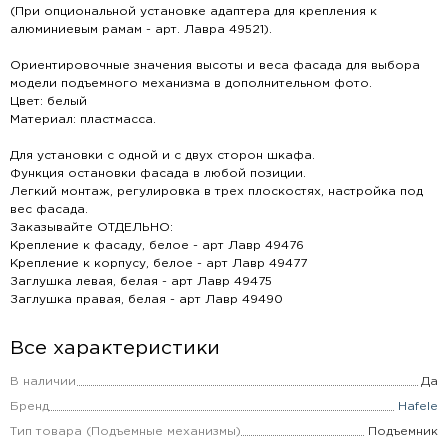
(При опциональной установке адаптера для крепления к
алюминиевым рамам - арт. Лавра 49521).
Ориентировочные значения высоты и веса фасада для выбора
модели подъемного механизма в дополнительном фото.
Цвет: белый
Материал: пластмасса.
Для установки с одной и с двух сторон шкафа.
Функция остановки фасада в любой позиции.
Легкий монтаж, регулировка в трех плоскостях, настройка под
вес фасада.
Заказывайте ОТДЕЛЬНО:
Крепление к фасаду, белое - арт Лавр 49476
Крепление к корпусу, белое - арт Лавр 49477
Заглушка левая, белая - арт Лавр 49475
Заглушка правая, белая - арт Лавр 49490
Все характеристики
В наличии
Да
Бренд
Hafele
Тип товара (Подъемные механизмы)
Подъемник