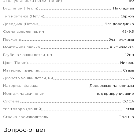
Угол установки петли (Петли)
90
Вид петли (Петли)
Накладная
Тип монтажа (Петли)
Clip-on
Доводчик (Петли)
Без доводчика
Схема сверления, мм
45/9,5
Пружина
без пружины
Монтажная планка
в комплекте
Глубина чашки петли, мм
12мм
Цвет (Петли)
Никель
Материал изделия
Сталь
Диаметр чашки петли, мм
35
Материал фасада
Древесные материалы
Монтаж чашки петли
под прикручивание
Система
COCA
тип товара (общий)
Петля
Страна производитель
Польша
Вопрос-ответ