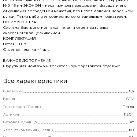
Петля накладная GTV ZP-COCA450-BE-F клиповая без пружины,
H-0 45 мм ЭКОНОМ - механизм для навешивания фасада и его
открывания посредством нажатия, без использования мебельной
ручки. Петля работает совместно со специальным толкателем.
ПРЕИМУЩЕСТВА
Система быстрого монтажа; петля и ответная планка
скрепляются защелкиванием.
КОМПЛЕКТАЦИЯ
Петля – 1 шт.
Ответная планка – 1 шт.
ВАЖНОЕ ДОПОЛНЕНИЕ
Шурупы для монтажа и толкатель приобретаются отдельно.
Все характеристики
В наличии
Да
Бренд
GTV
Тип товара (Петли)
Петля
Артикул
11204
Базовая единица
шт
Угол открывания (Петли)
110