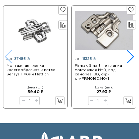
арт.
37456
арт.
11326
Монтажная планка
Firmax Smartline планка
крестообразная к петле
монтажная H=0, под
Sensys Н=0мм Hettich
саморез, 3D, clip-
on/FRM0160.H0/1
Цена (шт):
Цена (шт):
59.40 ₽
27.93 ₽