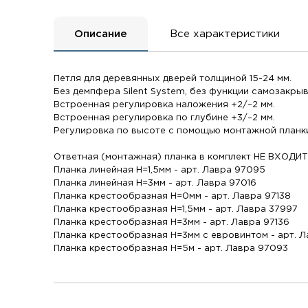
Описание
Все характеристики
Петля для деревянных дверей толщиной 15-24 мм.
Без демпфера Silent System, без функции самозакрыв
Встроенная регулировка наложения +2/–2 мм.
Встроенная регулировка по глубине +3/–2 мм.
Регулировка по высоте с помощью монтажной планк
Ответная (монтажная) планка в комплект НЕ ВХОДИ
Планка линейная Н=1,5мм - арт. Лавра 97095
Планка линейная Н=3мм - арт. Лавра 97016
Планка крестообразная Н=0мм - арт. Лавра 97138
Планка крестообразная Н=1,5мм - арт. Лавра 37997
Планка крестообразная Н=3мм - арт. Лавра 97136
Планка крестообразная Н=3мм с евровинтом - арт. 
Планка крестообразная Н=5м - арт. Лавра 97093