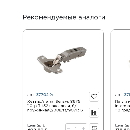
Рекомендуемые аналоги
арт.
37702
арт.
37
Хеттих/петля Sensys 8675
Петля 
110гр TH52 накладная, б/
Interm
пружинная(200шт)/9071313
110 гр
Цена (шт):
Цена (шт