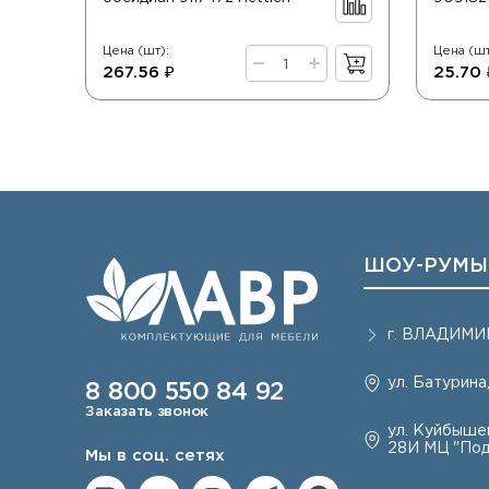
Цена (шт):
Цена (шт
267.56 ₽
25.70 
ШОУ-РУМЫ
г.
ВЛАДИМИ
ул. Батурина,
8 800 550 84 92
Заказать звонок
ул. Куйбышев
28И МЦ "Под
Мы в соц. сетях