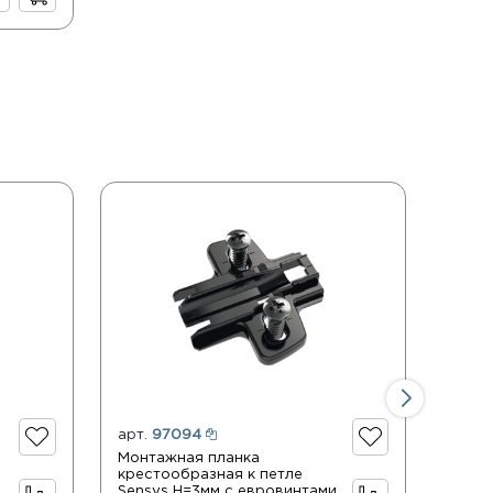
арт.
97094
арт.
Монтажная планка
Монта
крестообразная к петле
петле
Sensys Н=3мм с евровинтами
обсид