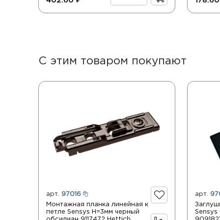
402.60 ₽
178.60
С этим товаром покупают
арт.
97016
арт.
97
Монтажная планка линейная к
Заглуш
петле Sensys Н=3мм черный
Sensys
обсидиан 9117472 Hettich
9091821