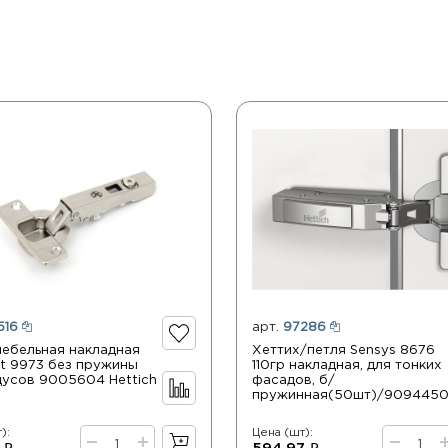
516
арт.
97286
мебельная накладная
Хеттих/петля Sensys 8676
at 9973 без пружины
110гр накладная, для тонких
адусов 9005604 Hettich
фасадов, б/
пружинная(50шт)/909445
):
Цена (шт):