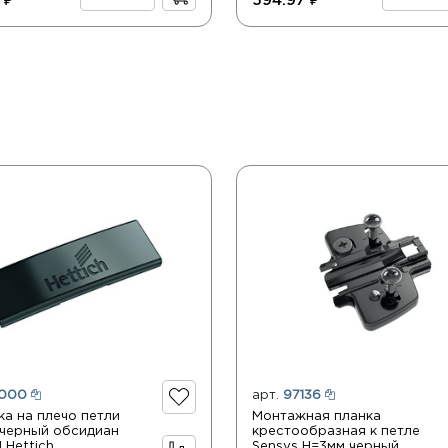
 ₽
594.97 ₽
000
арт.
97136
ка на плечо петли
Монтажная планка
 черный обсидиан
крестообразная к петле
 Hettich
Sensys Н=3мм черный