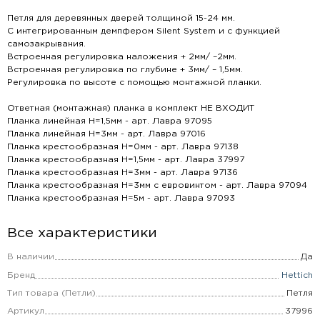
Петля для деревянных дверей толщиной 15-24 мм.
С интегрированным демпфером Silent System и с функцией
самозакрывания.
Встроенная регулировка наложения + 2мм/ –2мм.
Встроенная регулировка по глубине + 3мм/ – 1,5мм.
Регулировка по высоте с помощью монтажной планки.
Ответная (монтажная) планка в комплект НЕ ВХОДИТ
Планка линейная Н=1,5мм - арт. Лавра 97095
Планка линейная Н=3мм - арт. Лавра 97016
Планка крестообразная Н=0мм - арт. Лавра 97138
Планка крестообразная Н=1,5мм - арт. Лавра 37997
Планка крестообразная Н=3мм - арт. Лавра 97136
Планка крестообразная Н=3мм с евровинтом - арт. Лавра 97094
Планка крестообразная Н=5м - арт. Лавра 97093
Все характеристики
В наличии
Да
Бренд
Hettich
Тип товара (Петли)
Петля
Артикул
37996