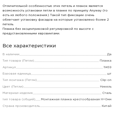
Отличительной особенностью этих петель и планок является
возможность установки петли в планке по принципу Anyway (то
есть из любого положения.) Такой тип фиксации очень
облегчает установку фасадов на которые установлено более 2
петель.
Планка без эксцентриковой регулировкой по высоте с
предустановленными евровинтами.
Все характеристики
В наличии
Да
Тип товара (Петли)
Планка
Артикул
11459
Базовая единица
шт
Тип монтажа (Петли)
Clip-on
Цвет (Петли)
Никель
Материал изделия
Сталь
тип товара (общий)
Монтажная планка крестообразная H=0мм
Страна производитель
Китай