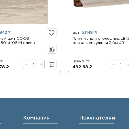
842
арт.
53148
ный щит СОЮЗ
Плинтус для столешниц LB-
50*4*051М олива
олива жемчужная 3,0м 49
):
Цена (шт):
78 ₽
492.68 ₽
Компания
Покупателям