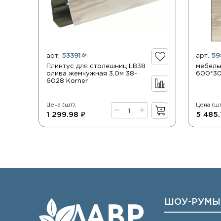
арт.
53391
арт.
59
Плинтус для столешниц LB38
мебель
олива жемчужная 3,0м 38-
600*30
6028 Korner
Цена (шт):
Цена (шт
1 299.98 ₽
5 485.
ШОУ-РУМЫ