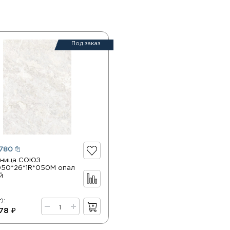
Под заказ
780
шница СОЮЗ
50*26*1R*050М опал
й
):
78 ₽