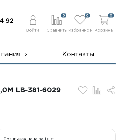
0
0
0
4 92
Войти
Сравнить
Избранное
Корзина
мпания
Контакты
0М LB-381-6029
Розничная цена за 1 шт: