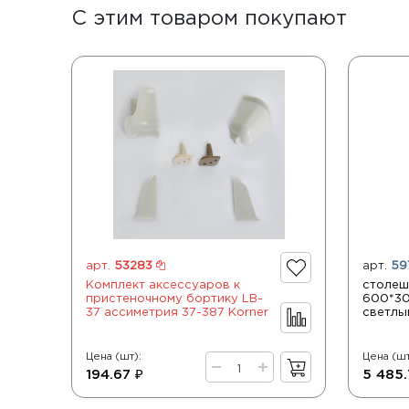
С этим товаром покупают
арт.
53283
арт.
59
Комплект аксессуаров к
столе
пристеночному бортику LB-
600*30
37 ассиметрия 37-387 Korner
светлы
Цена (шт):
Цена (шт
194.67 ₽
5 485.