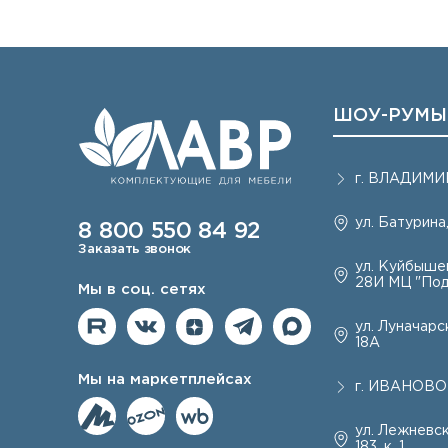
ШОУ-РУМЫ
г.
ВЛАДИМИ
ул. Батурина,
8 800 550 84 92
Заказать звонок
ул. Куйбышев
28И МЦ "Под
Мы в соц. сетях
ул. Луначарск
18А
Мы на маркетплейсах
г.
ИВАНОВО
ул. Лежневск
183, к. 1