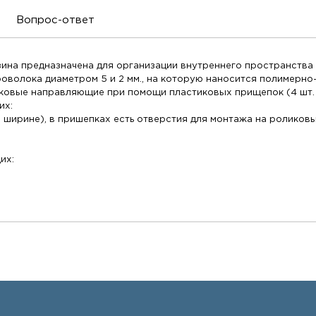
Вопрос-ответ
ина предназначена для организации внутреннего пространства
роволока диаметром 5 и 2 мм., на которую наносится полимер
ковые направляющие при помощи пластиковых прищепок (4 шт. 
их:
по ширине), в пришепках есть отверстия для монтажа на ролико
их: