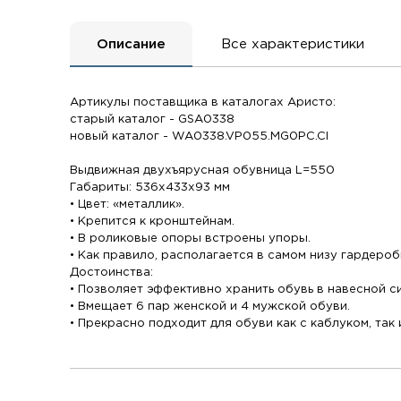
Описание
Все характеристики
Артикулы поставщика в каталогах Аристо:
старый каталог - GSA0338
новый каталог - WA0338.VP055.MG0PC.CI
Выдвижная двухъярусная обувница L=550
Габариты: 536х433х93 мм
• Цвет: «металлик».
• Крепится к кронштейнам.
• В роликовые опоры встроены упоры.
• Как правило, располагается в самом низу гардероб
Достоинства:
• Позволяет эффективно хранить обувь в навесной с
• Вмещает 6 пар женской и 4 мужской обуви.
• Прекрасно подходит для обуви как с каблуком, так 