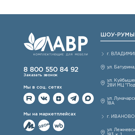
ШОУ-РУМЫ
г.
ВЛАДИМИ
ул. Батурина,
8 800 550 84 92
Заказать звонок
ул. Куйбышев
28И МЦ "Под
Мы в соц. сетях
ул. Луначарск
18А
Мы на маркетплейсах
г.
ИВАНОВО
ул. Лежневск
183, к. 1