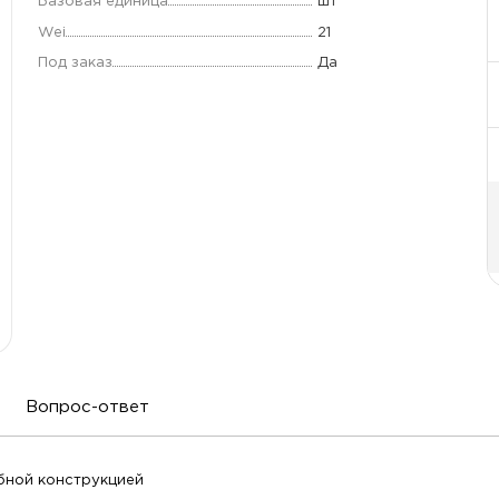
Базовая единица
шт
Wei
21
Под заказ
Да
Вопрос-ответ
обной конструкцией