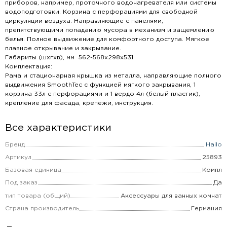
приборов, например, проточного водонагревателя или системы
водоподготовки. Корзина с перфорациями для свободной
циркуляции воздуха. Направляющие с панелями,
препятствующими попаданию мусора в механизм и защемлению
белья. Полное выдвижение для комфортного доступа. Мягкое
плавное открывание и закрывание.
Габариты (шхгхв), мм 562-568х298х531
Комплектация:
Рама и стационарная крышка из металла, направляющие полного
выдвижения SmoothTec с функцией мягкого закрывания, 1
корзина 33л с перфорациями и 1 вердо 4л (белый пластик),
крепление для фасада, крепежи, инструкция.
Все характеристики
Бренд
Hailo
Артикул
25893
Базовая единица
Компл
Под заказ
Да
тип товара (общий)
Аксессуары для ванных комнат
Страна производитель
Германия