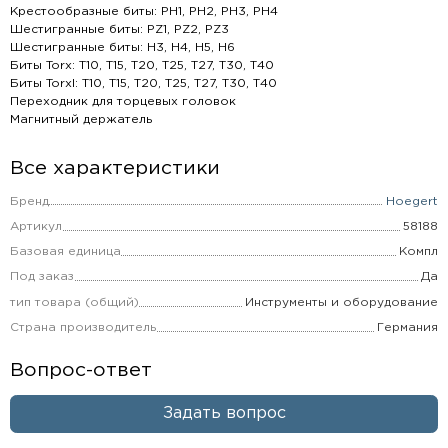
Крестообразные биты: PH1, PH2, PH3, PH4
Шестигранные биты: PZ1, PZ2, PZ3
Шестигранные биты: H3, H4, H5, H6
Биты Torx: T10, T15, T20, T25, T27, T30, T40
Биты Torxl: T10, T15, T20, T25, T27, T30, T40
Переходник для торцевых головок
Магнитный держатель
Все характеристики
Бренд
Hoegert
Артикул
58188
Базовая единица
Компл
Под заказ
Да
тип товара (общий)
Инструменты и оборудование
Страна производитель
Германия
Вопрос-ответ
Задать вопрос