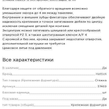
Благодаря защите от обратного вращения возможно
уменьшение зазора до 4 мм между панелями.
Внутренние и внешние зубцы-фиксаторы обеспечивают двойную
надежность крепления и точное затягивание дюбеля по центру,
исключая смещение деталей при монтаже.
Эксцентрик можно затягивать шлицевой или крестообразной
отверткой PZ 3, а также шестигранным ключом A/F 4
С кромкой и без нее, кромка закрывает недостатки отверстия,
дополнительной заглушки не требуется
Цинковое литье под давлением
Все характеристики
В наличии
Да
Бренд
Hettich
Тип товара (Крепежная фурнитура)
Стяжка
Артикул
37469
Базовая единица
шт
Под заказ
Да
тип товара (общий)
Крепежная фурнитура