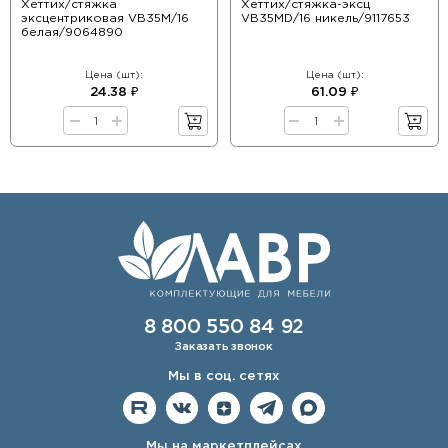
Хеттих/стяжка
Хеттих/стяжка-эксц
эксцентриковая VB35М/16
VB35МD/16 никель/9117653
белая/9064890
Цена (шт):
Цена (шт):
24.38 ₽
61.09 ₽
8 800 550 84 92
Заказать звонок
Мы в соц. сетях
Мы на маркетплейсах