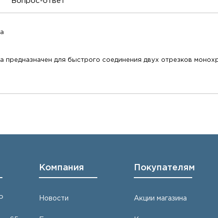
Вопрос-ответ
да
а предназначен для быстрого соединения двух отрезков монох
Компания
Покупателям
Р
Новости
Акции магазина