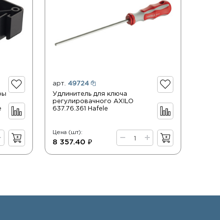
арт.
49724
ры
Удлинитель для ключа
регулировачного AXILO
e
637.76.361 Hafele
Цена (шт):
8 357.40 ₽