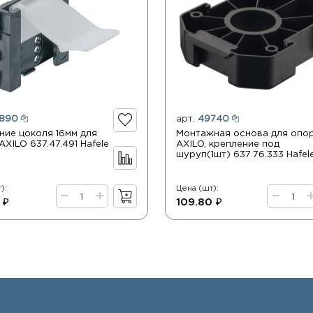
890
арт.
49740
ние цоколя 16мм для
Монтажная основа для опо
XILO 637.47.491 Hafele
AXILO, крепление под
шуруп(1шт) 637.76.333 Hafel
):
Цена (шт):
 ₽
109.80 ₽