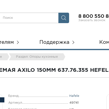
8 800 550 8
Заказать звонок
телям
Поддержка
Ко
ые
Раздел: Опоры кухонные
АЯ AXILO 150ММ 637.76.355 HEFEL
Бренд
Hafele
Артикул
49741