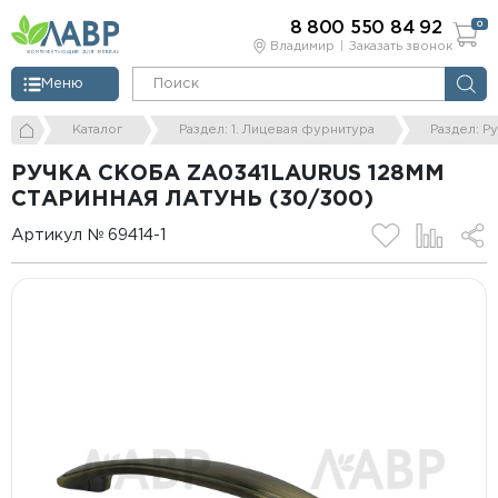
8 800 550 84 92
0
Владимир
Заказать звонок
Меню
Каталог
Раздел: 1. Лицевая фурнитура
Раздел: Р
РУЧКА СКОБА ZA0341LAURUS 128ММ
СТАРИННАЯ ЛАТУНЬ (30/300)
Артикул № 69414-1