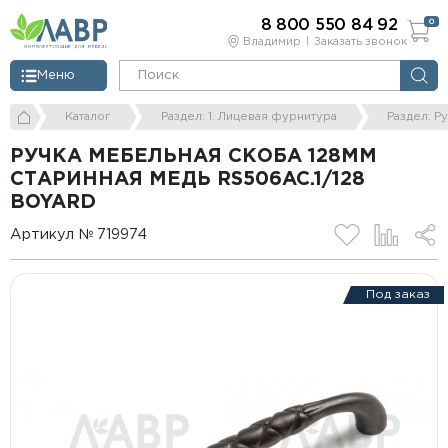
8 800 550 84 92
0
Владимир
Заказать звонок
Меню
Каталог
Раздел: 1. Лицевая фурнитура
Раздел: Р
РУЧКА МЕБЕЛЬНАЯ СКОБА 128ММ
СТАРИННАЯ МЕДЬ RS506AC.1/128
BOYARD
Артикул № 719974
Под заказ