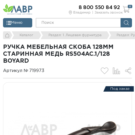
8 800 550 84 92
0
Владимир
Заказать звонок
Меню
Каталог
Раздел: 1. Лицевая фурнитура
Раздел: Р
РУЧКА МЕБЕЛЬНАЯ СКОБА 128ММ
СТАРИННАЯ МЕДЬ RS504AC.1/128
BOYARD
Артикул № 719973
Под заказ