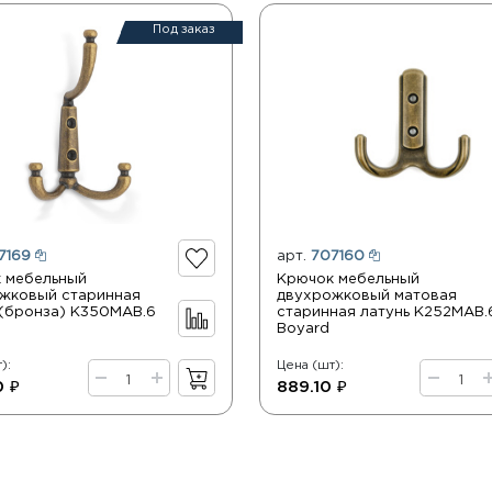
Под заказ
7169
арт.
707160
 мебельный
Крючок мебельный
жковый старинная
двухрожковый матовая
 (бронза) K350MAB.6
старинная латунь K252MAB.
Boyard
):
Цена (шт):
0 ₽
889.10 ₽