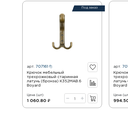
Под заказ
арт.
707161
арт.
70
Крючок мебельный
Крючок
трехрожковый старинная
трехро
латунь (бронза) K352MAB.6
латунь
Boyard
Boyard
Цена (шт):
Цена (шт
1 060.80 ₽
994.5