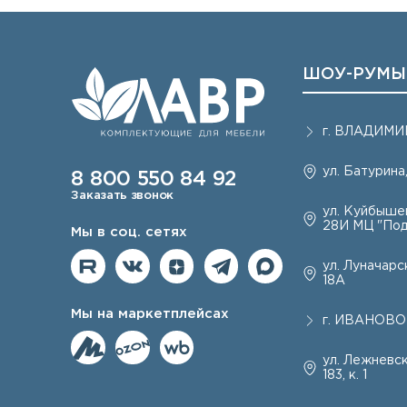
ШОУ-РУМЫ
г.
ВЛАДИМИ
ул. Батурина,
8 800 550 84 92
Заказать звонок
ул. Куйбышев
28И МЦ "Под
Мы в соц. сетях
ул. Луначарск
18А
Мы на маркетплейсах
г.
ИВАНОВО
ул. Лежневск
183, к. 1