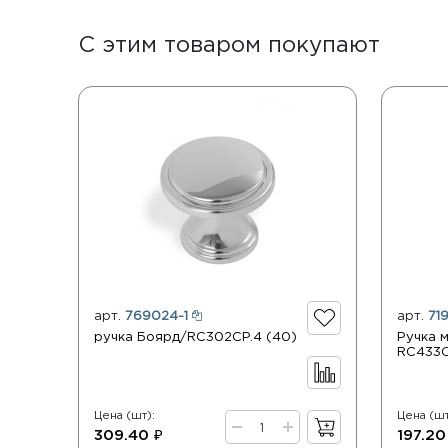
С этим товаром покупают
арт.
769024-1
арт.
71
ручка Боярд/RC302CP.4 (40)
Ручка 
RC433C
Цена (шт):
Цена (шт
309.40 ₽
197.20