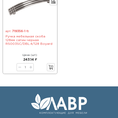
арт.
719356-1
Ручка мебельная скоба
128мм сатин-черная
RS003SC/DBL.4/128 Boyard
Цена (шт):
243.14 ₽