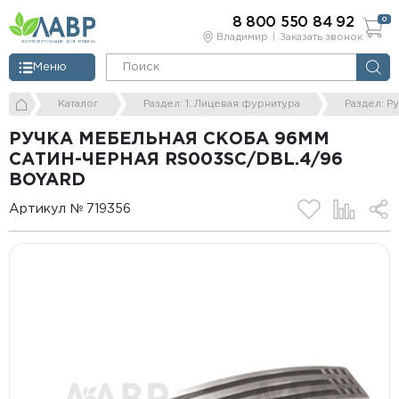
8 800 550 84 92
0
Владимир
Заказать звонок
Меню
Каталог
Раздел: 1. Лицевая фурнитура
Раздел: Р
РУЧКА МЕБЕЛЬНАЯ СКОБА 96ММ
САТИН-ЧЕРНАЯ RS003SC/DBL.4/96
BOYARD
Артикул № 719356