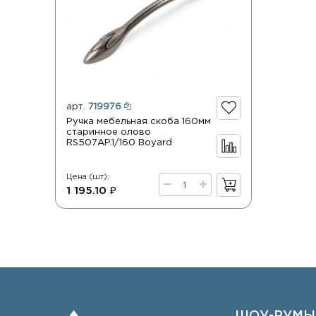
арт.
719976
Ручка мебельная скоба 160мм
старинное олово
RS507AP.1/160 Boyard
Цена (шт):
1 195.10 ₽
ШОУ-РУМЫ