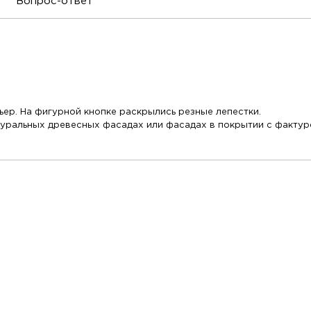
Вопрос-ответ
ьер. На фигурной кнопке раскрылись резные лепестки.
туральных древесных фасадах или фасадах в покрытии с фактуро