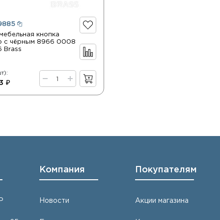
9885
 мебельная кнопка
о с чёрным 8966 0008
 Brass
т):
3 ₽
Компания
Покупателям
Р
Новости
Акции магазина