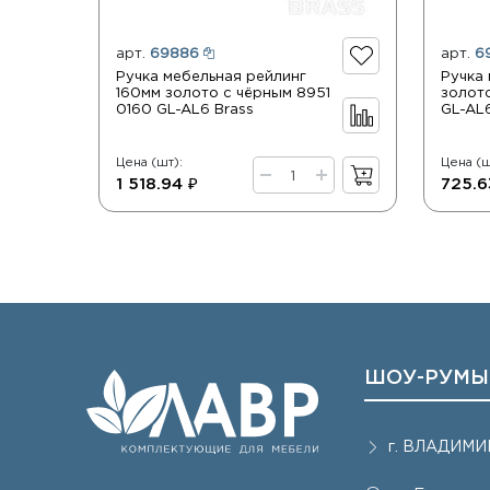
арт.
69886
арт.
6
Ручка мебельная рейлинг
Ручка
160мм золото с чёрным 8951
золот
0160 GL-AL6 Brass
GL-AL6
Цена (шт):
Цена (ш
1 518.94 ₽
725.6
ШОУ-РУМЫ
г.
ВЛАДИМИ